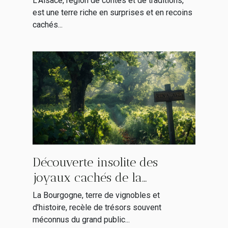
L'Alsace, région de contes et de traditions,
est une terre riche en surprises et en recoins
cachés...
Découverte insolite des
joyaux cachés de la
Bourgogne stratégies SEO
La Bourgogne, terre de vignobles et
pour explorer hors des
d'histoire, recèle de trésors souvent
méconnus du grand public...
sentiers battus