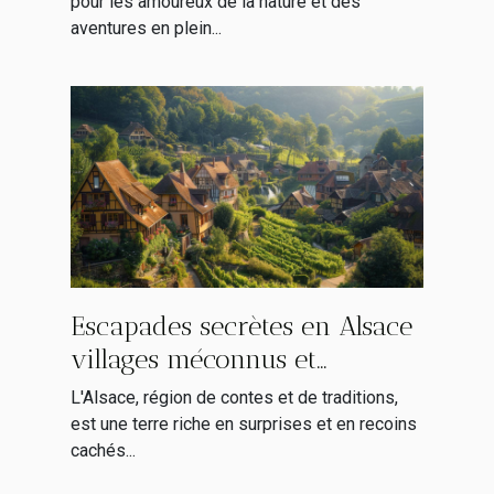
pour les amoureux de la nature et des
aventures en plein...
Escapades secrètes en Alsace
villages méconnus et
itinéraires alternatifs
L'Alsace, région de contes et de traditions,
est une terre riche en surprises et en recoins
cachés...