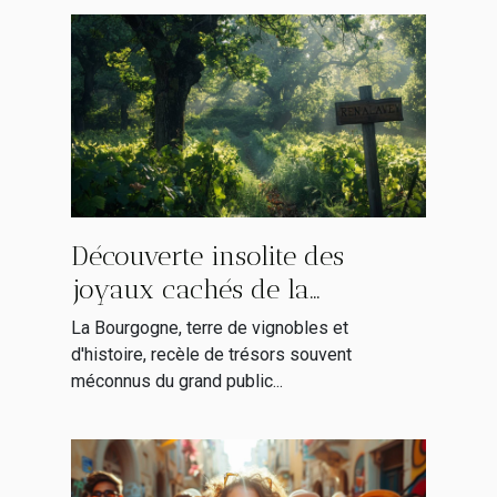
Découverte insolite des
joyaux cachés de la
Bourgogne stratégies SEO
La Bourgogne, terre de vignobles et
pour explorer hors des
d'histoire, recèle de trésors souvent
méconnus du grand public...
sentiers battus