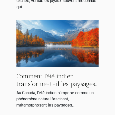
cachés, véritables joyaux souvent méconnus
qui...
Comment l'été indien
transforme-t-il les paysages
canadiens ?
Au Canada, l'été indien s'impose comme un
phénomène naturel fascinant,
métamorphosant les paysages...