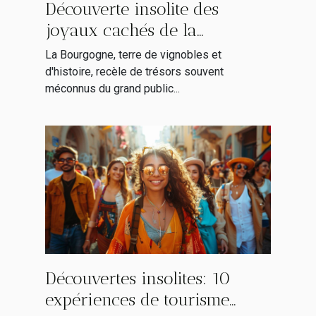
Découverte insolite des
joyaux cachés de la
Bourgogne stratégies SEO
La Bourgogne, terre de vignobles et
pour explorer hors des
d'histoire, recèle de trésors souvent
méconnus du grand public...
sentiers battus
Découvertes insolites: 10
expériences de tourisme