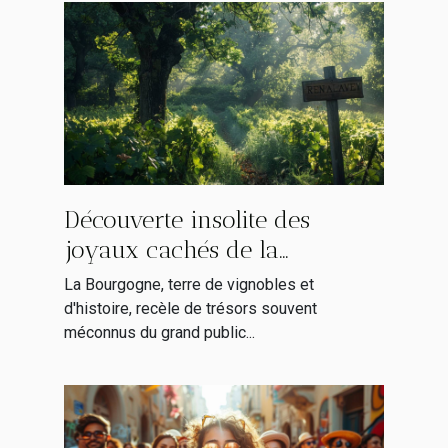
Découverte insolite des
joyaux cachés de la
Bourgogne stratégies SEO
La Bourgogne, terre de vignobles et
pour explorer hors des
d'histoire, recèle de trésors souvent
méconnus du grand public...
sentiers battus