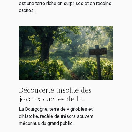
est une terre riche en surprises et en recoins
cachés...
Découverte insolite des
joyaux cachés de la
Bourgogne stratégies SEO
La Bourgogne, terre de vignobles et
pour explorer hors des
d'histoire, recèle de trésors souvent
méconnus du grand public...
sentiers battus