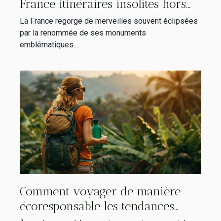
France itinéraires insolites hors
des sentiers battus
La France regorge de merveilles souvent éclipsées
par la renommée de ses monuments
emblématiques....
Comment voyager de manière
écoresponsable les tendances
émergentes en matière de