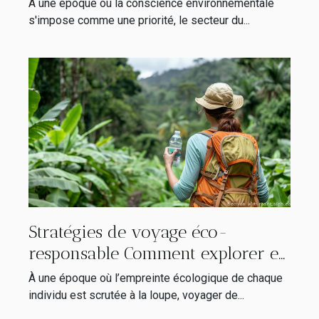
À une époque où la conscience environnementale
tourisme durable
s'impose comme une priorité, le secteur du...
Stratégies de voyage éco-
responsable Comment explorer en
préservant la planète
À une époque où l’empreinte écologique de chaque
individu est scrutée à la loupe, voyager de...