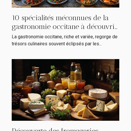
10 spécialités méconnues de la
gastronomie occitane à découvrir
lors de votre prochain voyage
La gastronomie occitane, riche et variée, regorge de
trésors culinaires souvent éclipsés par les...
Découverte des fromageries