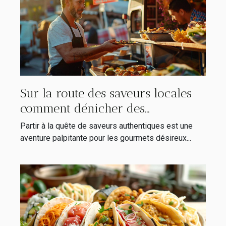
Sur la route des saveurs locales
comment dénicher des
expériences gastronomiques
Partir à la quête de saveurs authentiques est une
authentiques hors des sentiers
aventure palpitante pour les gourmets désireux...
battus