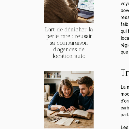
voya
dév
ress
faib
L’art de dénicher la
qui 
perle rare : réussir
loc
sa comparaison
régi
d’agences de
que 
location auto
Tr
La m
mode
d'o
carb
part
Les 