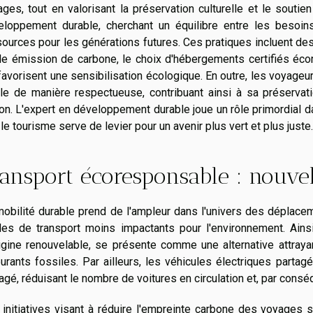
ges, tout en valorisant la préservation culturelle et le soutie
eloppement durable, cherchant un équilibre entre les besoin
ources pour les générations futures. Ces pratiques incluent des 
le émission de carbone, le choix d'hébergements certifiés écor
favorisent une sensibilisation écologique. En outre, les voyage
ale de manière respectueuse, contribuant ainsi à sa préservat
on. L'expert en développement durable joue un rôle primordial da
le tourisme serve de levier pour un avenir plus vert et plus juste.
ansport écoresponsable : nouvell
obilité durable prend de l'ampleur dans l'univers des déplace
s de transport moins impactants pour l'environnement. Ainsi, 
rigine renouvelable, se présente comme une alternative attraya
urants fossiles. Par ailleurs, les véhicules électriques parta
agé, réduisant le nombre de voitures en circulation et, par consé
initiatives visant à réduire l'empreinte carbone des voyages 