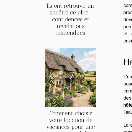
Ils ont retrouvé un
com
ancêtre célèbre :
pro
confidences et
dév
révélations
perm
inattendues
et 
env
H
L'e
sou
imme
des 
hôt
l'ea
Comment choisir
votre location de
La
vacances pour une