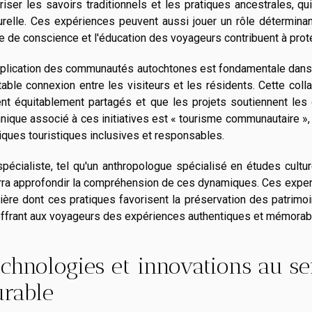
riser les savoirs traditionnels et les pratiques ancestrales, q
urelle. Ces expériences peuvent aussi jouer un rôle déterminan
e de conscience et l'éducation des voyageurs contribuent à pro
mplication des communautés autochtones est fondamentale dans 
table connexion entre les visiteurs et les résidents. Cette col
ent équitablement partagés et que les projets soutiennent les
nique associé à ces initiatives est « tourisme communautaire »,
iques touristiques inclusives et responsables.
pécialiste, tel qu'un anthropologue spécialisé en études cult
ra approfondir la compréhension de ces dynamiques. Ces experts
ère dont ces pratiques favorisent la préservation des patrimo
offrant aux voyageurs des expériences authentiques et mémorab
chnologies et innovations au s
urable