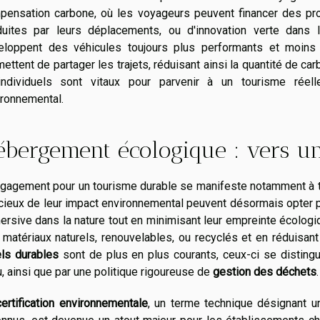
pensation carbone, où les voyageurs peuvent financer des pro
duites par leurs déplacements, ou d'innovation verte dans 
eloppent des véhicules toujours plus performants et moins p
ettent de partager les trajets, réduisant ainsi la quantité de c
individuels sont vitaux pour parvenir à un tourisme rée
ironnemental.
ébergement écologique : vers u
ngagement pour un tourisme durable se manifeste notamment à t
cieux de leur impact environnemental peuvent désormais opter
rsive dans la nature tout en minimisant leur empreinte écolog
matériaux naturels, renouvelables, ou recyclés et en réduisant
els durables
sont de plus en plus courants, ceux-ci se distingu
u, ainsi que par une politique rigoureuse de
gestion des déchets
.
certification environnementale
, un terme technique désignant 