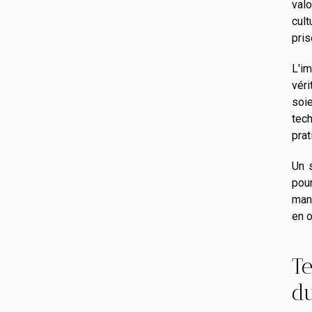
valo
cult
pris
L'i
véri
soi
tech
prat
Un s
pour
mani
en 
Te
d