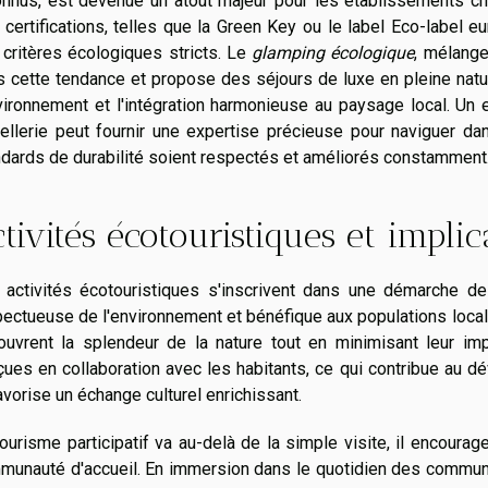
onnus, est devenue un atout majeur pour les établissements ch
certifications, telles que la Green Key ou le label Eco-label e
critères écologiques stricts. Le
glamping écologique
, mélange
 cette tendance et propose des séjours de luxe en pleine natur
vironnement et l'intégration harmonieuse au paysage local. Un 
ôtellerie peut fournir une expertise précieuse pour naviguer 
ndards de durabilité soient respectés et améliorés constamment
tivités écotouristiques et implic
 activités écotouristiques s'inscrivent dans une démarche de
ectueuse de l'environnement et bénéfique aux populations locale
ouvrent la splendeur de la nature tout en minimisant leur i
çues en collaboration avec les habitants, ce qui contribue au
avorise un échange culturel enrichissant.
ourisme participatif va au-delà de la simple visite, il encoura
munauté d'accueil. En immersion dans le quotidien des commun