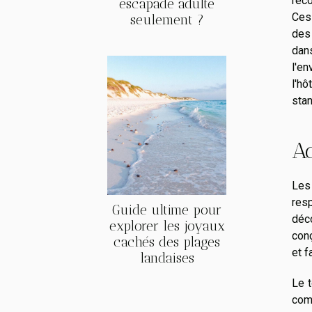
rec
escapade adulte
Ces 
seulement ?
des 
dans
l'en
l'h
sta
Ac
Les
resp
Guide ultime pour
déc
explorer les joyaux
con
cachés des plages
et f
landaises
Le t
com