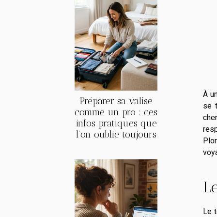
À u
Préparer sa valise
se 
comme un pro : ces
che
infos pratiques que
res
l’on oublie toujours
Plo
voy
L
Le 