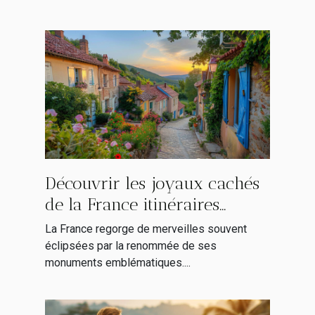
Découvrir les joyaux cachés
de la France itinéraires
insolites hors des sentiers
La France regorge de merveilles souvent
battus
éclipsées par la renommée de ses
monuments emblématiques....