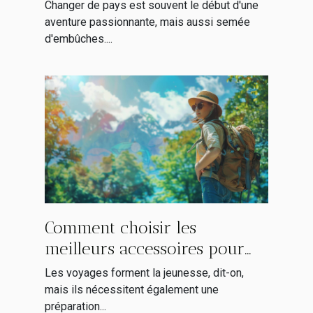
destination hispanophone
Changer de pays est souvent le début d'une
aventure passionnante, mais aussi semée
d'embûches....
Comment choisir les
meilleurs accessoires pour
vos voyages en 2024
Les voyages forment la jeunesse, dit-on,
mais ils nécessitent également une
préparation...