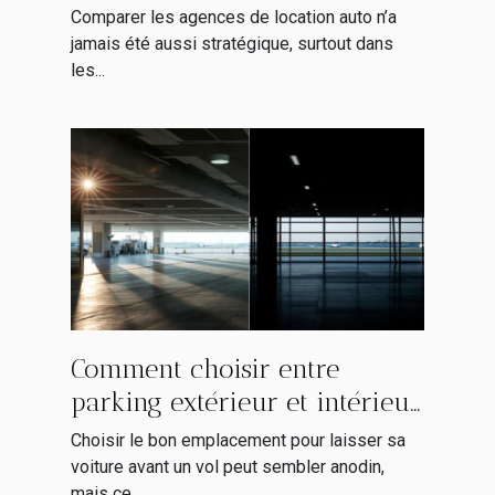
d’agences de location auto
Comparer les agences de location auto n’a
jamais été aussi stratégique, surtout dans
les...
Comment choisir entre
parking extérieur et intérieur
pour son vol ?
Choisir le bon emplacement pour laisser sa
voiture avant un vol peut sembler anodin,
mais ce...