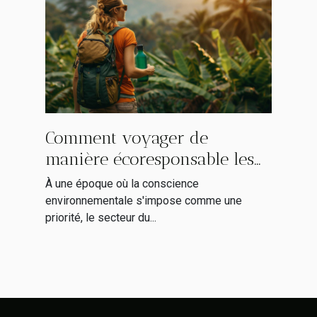
Comment voyager de
manière écoresponsable les
tendances émergentes en
À une époque où la conscience
matière de tourisme durable
environnementale s'impose comme une
priorité, le secteur du...