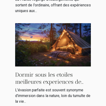
memorable
sortent de l'ordinaire, offrant des expériences
uniques aux...
Dormir sous les etoiles
meilleures experiences de
glamping en Europe pour
L'évasion parfaite est souvent synonyme
une escapade nature
d'immersion dans la nature, loin du tumulte de
la vie...