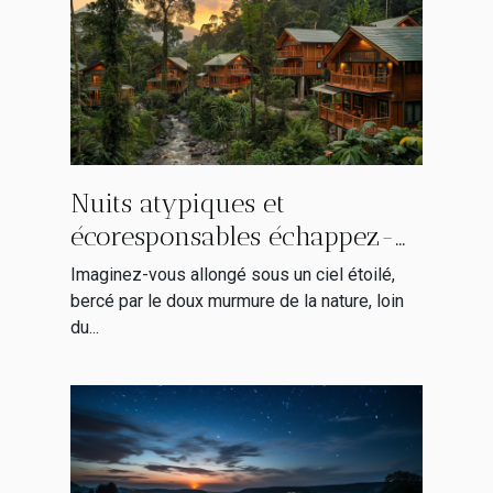
Nuits atypiques et
écoresponsables échappez-
vous dans des écolodges
Imaginez-vous allongé sous un ciel étoilé,
cachés en Europe
bercé par le doux murmure de la nature, loin
du...