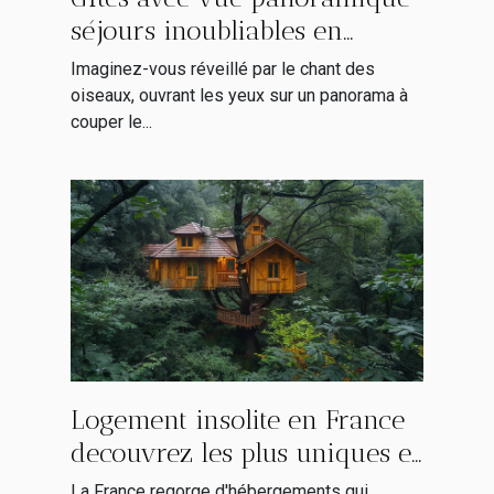
séjours inoubliables en
montagne
Imaginez-vous réveillé par le chant des
oiseaux, ouvrant les yeux sur un panorama à
couper le...
Logement insolite en France
decouvrez les plus uniques et
atypiques pour un sejour
La France regorge d'hébergements qui