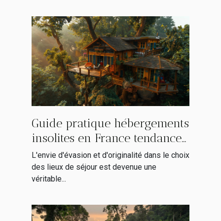
Guide pratique hébergements
insolites en France tendances
2023 découvrez des lieux
L'envie d'évasion et d'originalité dans le choix
uniques où dormir
des lieux de séjour est devenue une
véritable...