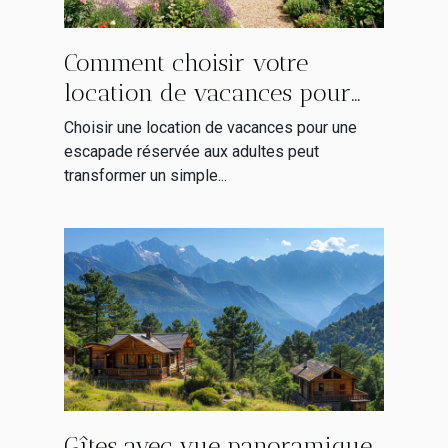
Comment choisir votre
location de vacances pour
une escapade adulte
Choisir une location de vacances pour une
seulement ?
escapade réservée aux adultes peut
transformer un simple...
Gîtes avec vue panoramique