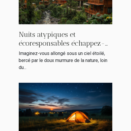
Nuits atypiques et
écoresponsables échappez-
vous dans des écolodges
Imaginez-vous allongé sous un ciel étoilé,
cachés en Europe
bercé par le doux murmure de la nature, loin
du...