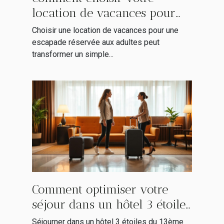
location de vacances pour
une escapade adulte
Choisir une location de vacances pour une
seulement ?
escapade réservée aux adultes peut
transformer un simple...
Comment optimiser votre
séjour dans un hôtel 3 étoiles
du 13ème arrondissement ?
Séjourner dans un hôtel 3 étoiles du 13ème