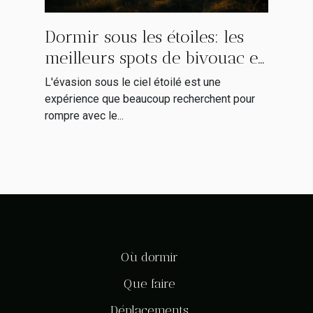
Dormir sous les étoiles: les
meilleurs spots de bivouac en
France
L'évasion sous le ciel étoilé est une
expérience que beaucoup recherchent pour
rompre avec le...
Où dormir
Que faire
Déplacements