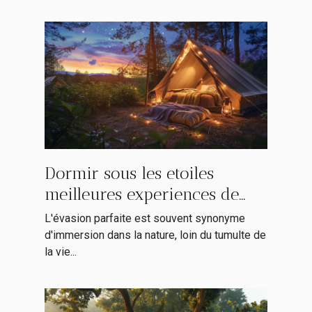
Dormir sous les etoiles
meilleures experiences de
glamping en Europe pour
L'évasion parfaite est souvent synonyme
une escapade nature
d'immersion dans la nature, loin du tumulte de
la vie...