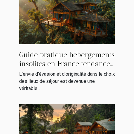
Guide pratique hébergements
insolites en France tendances
2023 découvrez des lieux
L'envie d'évasion et d'originalité dans le choix
uniques où dormir
des lieux de séjour est devenue une
véritable...