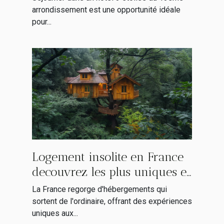
arrondissement est une opportunité idéale
pour...
Logement insolite en France
decouvrez les plus uniques et
atypiques pour un sejour
La France regorge d'hébergements qui
memorable
sortent de l'ordinaire, offrant des expériences
uniques aux...